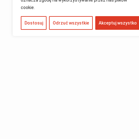
oznacza zgodę na wykorzystywanie przez nas plików
cookie.
Dostosuj
Odrzuć wszystkie
Akceptuj wszystko
Szybkie l
OFERTA
PORADNIK
KONTAKT