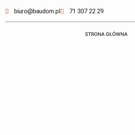
biuro@baudom.pl
71 307 22 29
STRONA GŁÓWNA