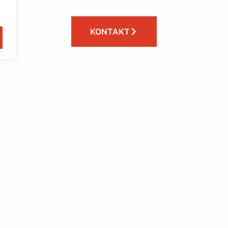
KONTAKT
inki
Dane firmy
TEL. 71 307 22 29
BIURO@BAUDOM.PL
NIP: 894 236 67 68