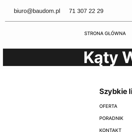
biuro@baudom.pl
71 307 22 29
STRONA GŁÓWNA
Kąty 
Szybkie l
OFERTA
PORADNIK
KONTAKT