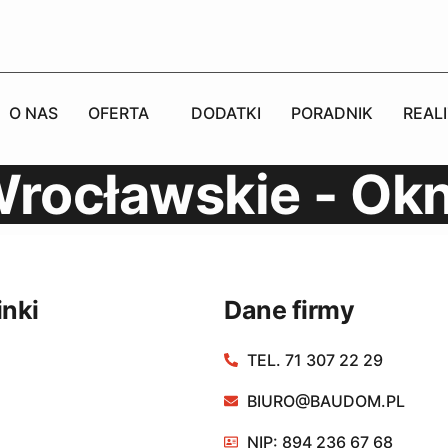
O NAS
OFERTA
DODATKI
PORADNIK
REAL
Wrocławskie - Ok
inki
Dane firmy
TEL. 71 307 22 29
BIURO@BAUDOM.PL
NIP: 894 236 67 68